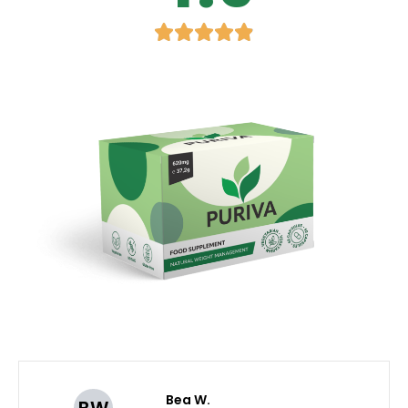
Bea W.
BW